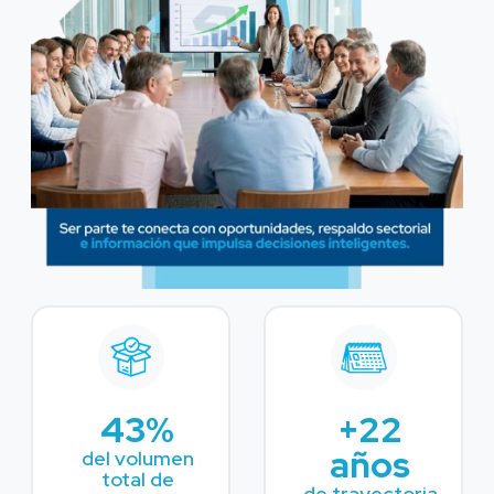
43%
+22
años
del volumen
total de
de trayectoria