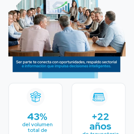
43%
+22
años
del volumen
total de
de trayectoria